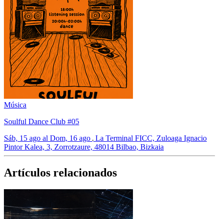
Música
Soulful Dance Club #05
Sáb, 15 ago al Dom, 16 ago
La Terminal FICC, Zuloaga Ignacio
Pintor Kalea, 3, Zorrotzaure, 48014 Bilbao, Bizkaia
Artículos relacionados