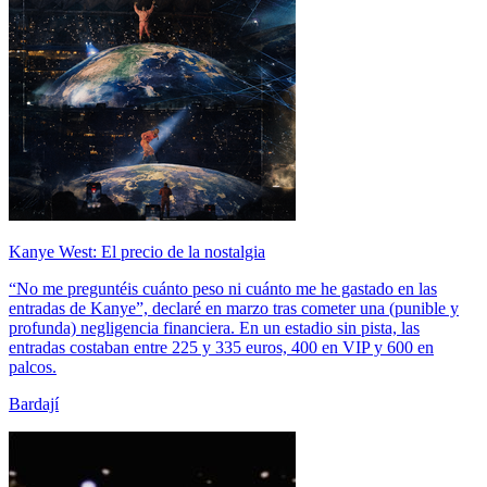
Kanye West: El precio de la nostalgia
“No me preguntéis cuánto peso ni cuánto me he gastado en las
entradas de Kanye”, declaré en marzo tras cometer una (punible y
profunda) negligencia financiera. En un estadio sin pista, las
entradas costaban entre 225 y 335 euros, 400 en VIP y 600 en
palcos.
Bardají