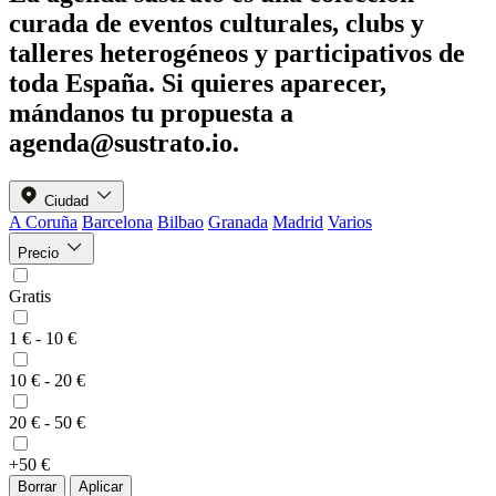
curada de eventos culturales, clubs y
talleres heterogéneos y participativos de
toda España. Si quieres aparecer,
mándanos tu propuesta a
agenda@sustrato.io
.
Ciudad
A Coruña
Barcelona
Bilbao
Granada
Madrid
Varios
Precio
Gratis
1 € - 10 €
10 € - 20 €
20 € - 50 €
+50 €
Borrar
Aplicar