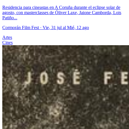
Residencia para cineastas en A Coruña durante el eclipse solar de
agosto, con masterclasses de Óliver Laxe, Jaione Camborda, Lois
Patiño...
Cormorán Film Fest
· Vie, 31 jul al Mié, 12 ago
Artes
Cines