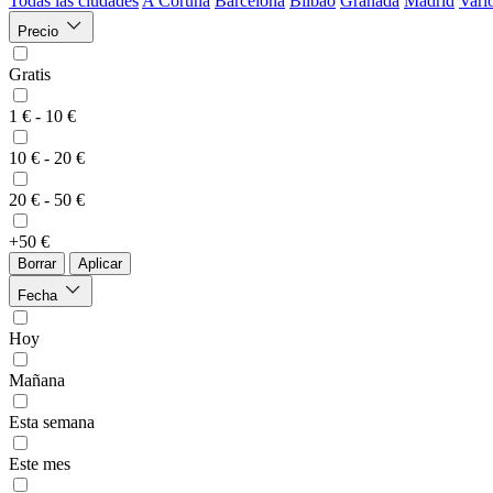
Todas las ciudades
A Coruña
Barcelona
Bilbao
Granada
Madrid
Vari
Precio
Gratis
1 € - 10 €
10 € - 20 €
20 € - 50 €
+50 €
Borrar
Aplicar
Fecha
Hoy
Mañana
Esta semana
Este mes