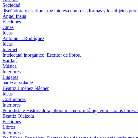
Sociedad
diseñadora y escritora. me interesa como las formas y los objetos prod
Ángel Insua
Ficciones
Cines
Ideas
Antonio J. Rodríguez
Ideas
Internet
Intelectual inorgánico. Escritor de libros.
Bardají
Música
Interiores
Lugares
nadie al volante
Beatriz Jiménez Nácher
Ideas
Costumbres
Interiores
Periodista e Historiadora, ahora mismo ornitóloga en mis ratos libres.
Beatriz Olaizola
Ficciones
Libros
Interiores