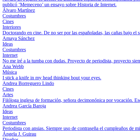
publicó ‘Memeceno’ un ensayo sobre Historia de Internet.
Álvaro Martínez
Costumbres
Cines
Interiores
Doctorando en cine. De no ser por las españoladas, las cañas bajo el s
Amaya Sánchez
Ideas
Costumbres
Internet
No me iré a la tumba con dudas. Proyecto de periodista, proyecto sie
Ana Webb
Música
I stick a knife in my head thinking bout your eyes.
Andrea Borreguero Lindo
Cines
Artes
Filóloga inglesa de formación, señora decimonónica por vocación. Esc
Andrea García Baroja
Ideas
Internet
Costumbres
Periodista con ansias. Siempre uso de contraseña el cumpleaños de 
Ángela J. Guirau
Diseños