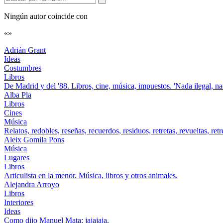
Ningún autor coincide con
«
»
Adrián Grant
Ideas
Costumbres
Libros
De Madrid y del '88. Libros, cine, música, impuestos. 'Nada ilegal, na
Alba Pla
Libros
Cines
Música
Relatos, redobles, reseñas, recuerdos, residuos, retretas, revueltas, retre
Aleix Gomila Pons
Música
Lugares
Libros
Articulista en la menor. Música, libros y otros animales.
Alejandra Arroyo
Libros
Interiores
Ideas
Como dijo Manuel Mata: jajajaja.