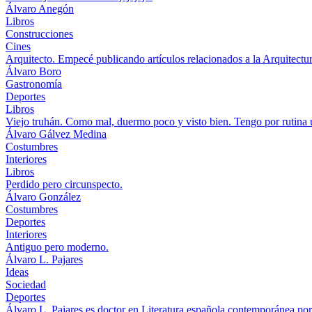
Álvaro Anegón
Libros
Construcciones
Cines
Arquitecto. Empecé publicando artículos relacionados a la Arquitectu
Álvaro Boro
Gastronomía
Deportes
Libros
Viejo truhán. Como mal, duermo poco y visto bien. Tengo por rutina 
Álvaro Gálvez Medina
Costumbres
Interiores
Libros
Perdido pero circunspecto.
Álvaro González
Costumbres
Deportes
Interiores
Antiguo pero moderno.
Álvaro L. Pajares
Ideas
Sociedad
Deportes
Álvaro L. Pajares es doctor en Literatura española contemporánea por