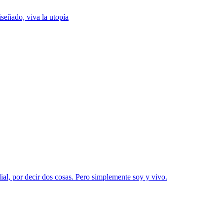
iseñado, viva la utopía
dial, por decir dos cosas. Pero simplemente soy y vivo.