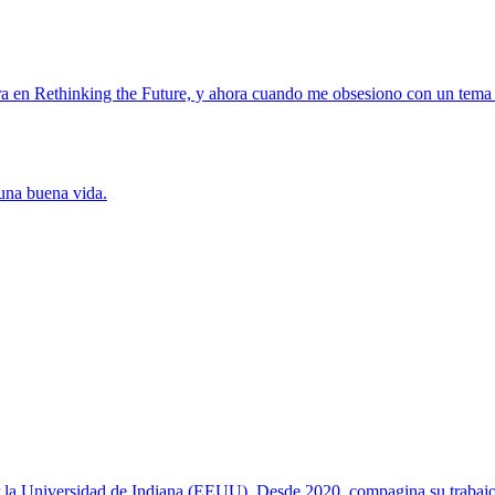
ra en Rethinking the Future, y ahora cuando me obsesiono con un tema e
una buena vida.
 la Universidad de Indiana (EEUU). Desde 2020, compagina su trabajo c