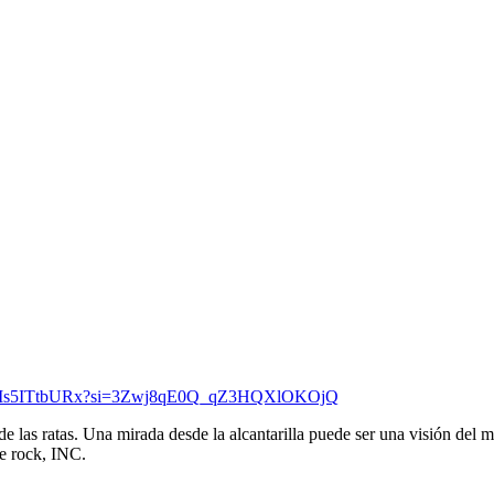
BkT8T6Is5ITtbURx?si=3Zwj8qE0Q_qZ3HQXlOKOjQ
e las ratas. Una mirada desde la alcantarilla puede ser una visión del m
e rock, INC.