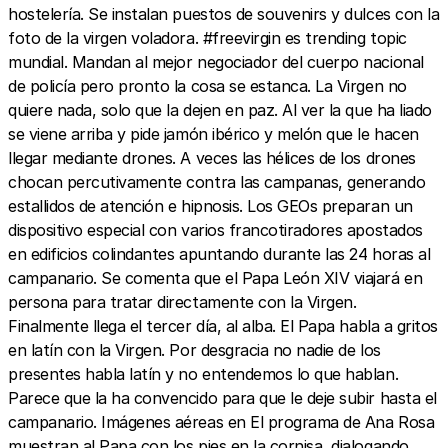
hostelería. Se instalan puestos de souvenirs y dulces con la
foto de la virgen voladora. #freevirgin es trending topic
mundial. Mandan al mejor negociador del cuerpo nacional
de policía pero pronto la cosa se estanca. La Virgen no
quiere nada, solo que la dejen en paz. Al ver la que ha liado
se viene arriba y pide jamón ibérico y melón que le hacen
llegar mediante drones. A veces las hélices de los drones
chocan percutivamente contra las campanas, generando
estallidos de atención e hipnosis. Los GEOs preparan un
dispositivo especial con varios francotiradores apostados
en edificios colindantes apuntando durante las 24 horas al
campanario. Se comenta que el Papa León XIV viajará en
persona para tratar directamente con la Virgen.
Finalmente llega el tercer día, al alba. El Papa habla a gritos
en latín con la Virgen. Por desgracia no nadie de los
presentes habla latín y no entendemos lo que hablan.
Parece que la ha convencido para que le deje subir hasta el
campanario. Imágenes aéreas en El programa de Ana Rosa
muestran al Papa con los pies en la cornisa, dialogando