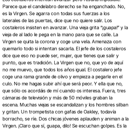
Parece que el candelabro derecho se ha enganchado. No,
es la Virgen. Se agarra con todas sus fuerzas a los
laterales de las puertas, dice que no quiere salir. Los
costaleros insisten en avanzar. Una vieja grita “¡guapa!” y la
vieja de al lado le pega en la mano para que se calle. La
Virgen se quita la corona y coge una vela. Amenaza con
quemarlo todo si intentan sacarla. El jefe de los costaleros
dice que eso no puede ser, mujer, que tienes que salir y
punto, que es tradición. La Virgen que no, que yo de aquí
no me muevo, que todos los años igual. El costalero jefe
coge una rama grande de olivo y empieza a pegarle en el
culo. No me hagas subir ahí que será peor. Y ella que no,
que sólo os acordáis de mí cuando os interesa. Fuera, tres
cámaras de televisión y más de 50 móviles graban la
escena. Muchas viejas se escandalizan y los hombres silban
y gritan. Un trompetista con gafas de Oakley, todavía
borracho, se ríe. Dos chicas jóvenes aplauden y animan a la
Virgen. ¡Claro que sí, guapa, dilo! Se escuchan golpes. Es la