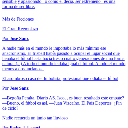
sensible y apasionado –o como él decía, ser extremeño– es una
forma de ser libre.
Más de Ficciones
El Gran Reemplazo
Por
Jose Sanz
A nadie más en el mundo le importaba lo más mínimo ese
anacronismo. El frisball había pasado a ocupar el lugar social que
llenaba el fútbol hasta hacía tres o cuatro generaciones de una forma
natural (...) A todo el mundo le daba igual el fútbol. A todo el mundo
menos a dos ancianos.
El asombroso caso del futbolista profesional que odiaba el fútbol
Por
Jose Sanz
—Begoña Peralta, Diario AS. Isco, ¿es buen resultado este empate?
—Bueno, el fútbol es así. —Juan Vizcaíno, El País Deportes. ¿Fin
de ciclo?
Nadie recuerda un junio tan lluvioso
Por
Pedro J. Lacort