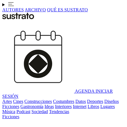
AUTORES
ARCHIVO
QUÉ ES SUSTRATO
AGENDA
INICIAR
SESIÓN
Artes
Cines
Construcciones
Costumbres
Datos
Deportes
Diseños
Ficciones
Gastronomía
Ideas
Interiores
Internet
Libros
Lugares
Música
Podcast
Sociedad
Tendencias
Ficciones