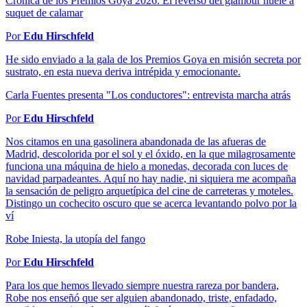
Crónica de los Premios Goya 2026: El reverso del glamour huele a
suquet de calamar
Por
Edu Hirschfeld
He sido enviado a la gala de los Premios Goya en misión secreta por
sustrato, en esta nueva deriva intrépida y emocionante.
Carla Fuentes presenta "Los conductores": entrevista marcha atrás
Por
Edu Hirschfeld
Nos citamos en una gasolinera abandonada de las afueras de
Madrid, descolorida por el sol y el óxido, en la que milagrosamente
funciona una máquina de hielo a monedas, decorada con luces de
navidad parpadeantes. Aquí no hay nadie, ni siquiera me acompaña
la sensación de peligro arquetípica del cine de carreteras y moteles.
Distingo un cochecito oscuro que se acerca levantando polvo por la
ví
Robe Iniesta, la utopía del fango
Por
Edu Hirschfeld
Para los que hemos llevado siempre nuestra rareza por bandera,
Robe nos enseñó que ser alguien abandonado, triste, enfadado,