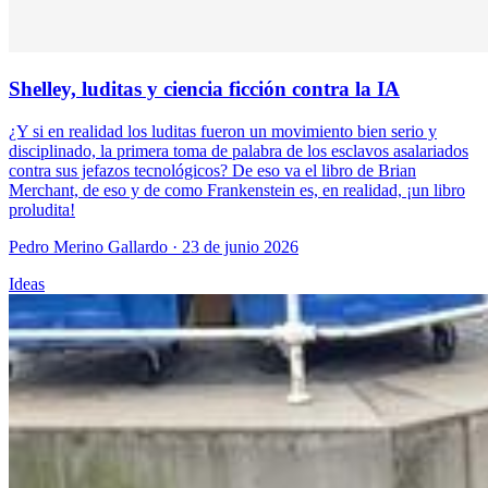
Shelley, luditas y ciencia ficción contra la IA
¿Y si en realidad los luditas fueron un movimiento bien serio y
disciplinado, la primera toma de palabra de los esclavos asalariados
contra sus jefazos tecnológicos? De eso va el libro de Brian
Merchant, de eso y de como Frankenstein es, en realidad, ¡un libro
proludita!
Pedro Merino Gallardo
· 23 de junio 2026
Ideas