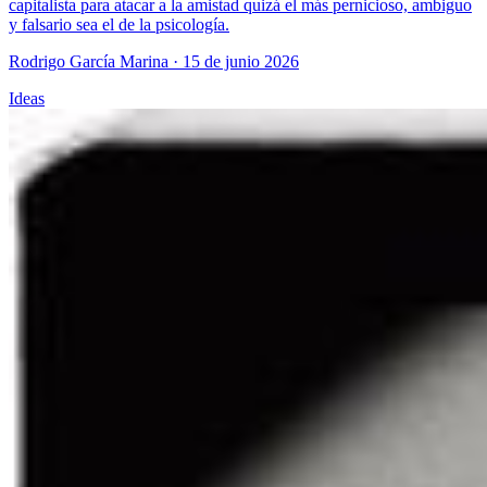
capitalista para atacar a la amistad quizá el más pernicioso, ambiguo
y falsario sea el de la psicología.
Rodrigo García Marina
· 15 de junio 2026
Ideas