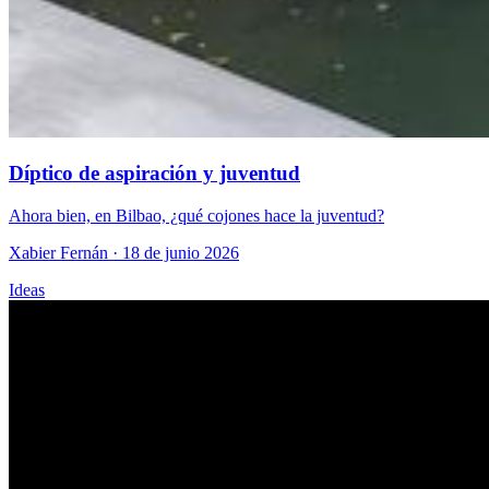
Díptico de aspiración y juventud
Ahora bien, en Bilbao, ¿qué cojones hace la juventud?
Xabier Fernán
· 18 de junio 2026
Ideas