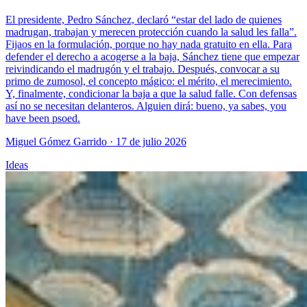
El presidente, Pedro Sánchez, declaró “estar del lado de quienes
madrugan, trabajan y merecen protección cuando la salud les falla”.
Fijaos en la formulación, porque no hay nada gratuito en ella. Para
defender el derecho a acogerse a la baja, Sánchez tiene que empezar
reivindicando el madrugón y el trabajo. Después, convocar a su
primo de zumosol, el concepto mágico: el mérito, el merecimiento.
Y, finalmente, condicionar la baja a que la salud falle. Con defensas
así no se necesitan delanteros. Alguien dirá: bueno, ya sabes, you
have been psoed.
Miguel Gómez Garrido
· 17 de julio 2026
Ideas