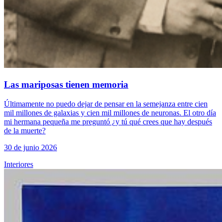
Las mariposas tienen memoria
Últimamente no puedo dejar de pensar en la semejanza entre cien
mil millones de galaxias y cien mil millones de neuronas. El otro día
mi hermana pequeña me preguntó ¿y tú qué crees que hay después
de la muerte?
30 de junio 2026
Interiores