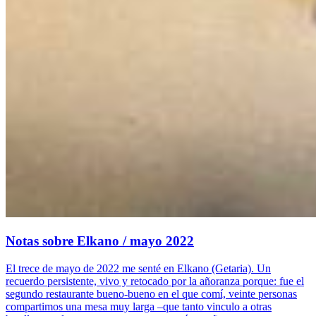
Notas sobre Elkano / mayo 2022
El trece de mayo de 2022 me senté en Elkano (Getaria). Un
recuerdo persistente, vivo y retocado por la añoranza porque: fue el
segundo restaurante bueno-bueno en el que comí, veinte personas
compartimos una mesa muy larga –que tanto vinculo a otras