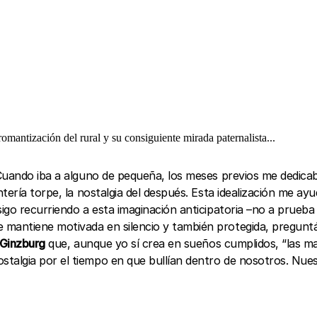
a romantización del rural y su consiguiente mirada paternalista...
Cuando iba a alguno de pequeña, los meses previos me dedicaba
tería torpe, la nostalgia del después. Esta idealización me ay
igo recurriendo a esta imaginación anticipatoria –no a prueb
mantiene motivada en silencio y también protegida, pregunt
 Ginzburg
que, aunque yo sí crea en sueños cumplidos, “las may
algia por el tiempo en que bullían dentro de nosotros. Nues