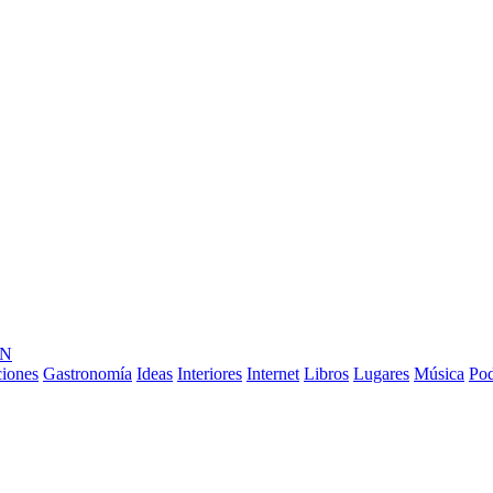
ÓN
ciones
Gastronomía
Ideas
Interiores
Internet
Libros
Lugares
Música
Pod