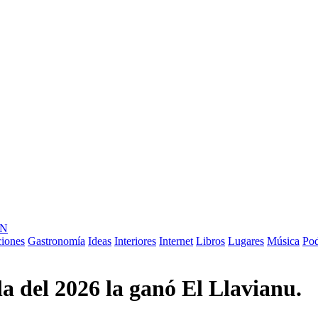
ÓN
ciones
Gastronomía
Ideas
Interiores
Internet
Libros
Lugares
Música
Pod
a del 2026 la ganó El Llavianu.