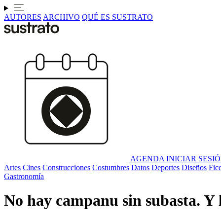
AUTORES
ARCHIVO
QUÉ ES SUSTRATO
AGENDA
INICIAR SESI
Artes
Cines
Construcciones
Costumbres
Datos
Deportes
Diseños
Fic
Gastronomía
No hay campanu sin subasta. Y l