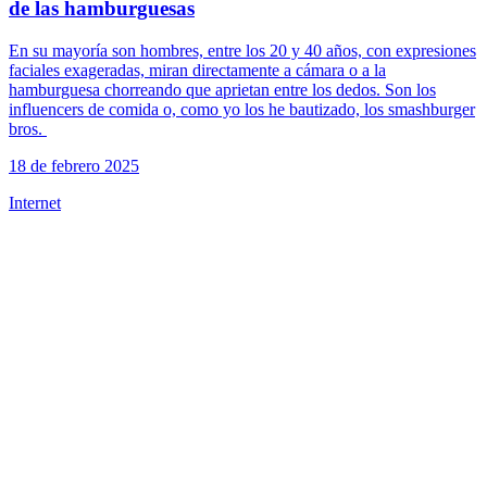
de las hamburguesas
En su mayoría son hombres, entre los 20 y 40 años, con expresiones
faciales exageradas, miran directamente a cámara o a la
hamburguesa chorreando que aprietan entre los dedos. Son los
influencers de comida o, como yo los he bautizado, los smashburger
bros. ‍
18 de febrero 2025
Internet