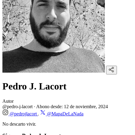
Pedro J. Lacort
Autor
@pedro-j-lacort
·
Abono desde:
12 de noviembre, 2024
@pedrojlacort
@MapaDeLaNada
No descarto vivir.