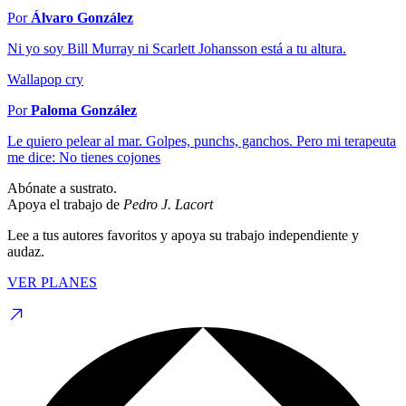
Por
Álvaro González
Ni yo soy Bill Murray ni Scarlett Johansson está a tu altura.
Wallapop cry
Por
Paloma González
Le quiero pelear al mar. Golpes, punchs, ganchos. Pero mi terapeuta
me dice: No tienes cojones
Abónate a sustrato.
Apoya el trabajo de
Pedro J. Lacort
Lee a tus autores favoritos y apoya su trabajo independiente y
audaz.
VER PLANES