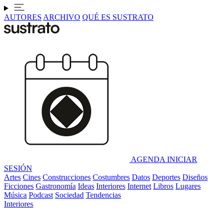
AUTORES
ARCHIVO
QUÉ ES SUSTRATO
AGENDA
INICIAR
SESIÓN
Artes
Cines
Construcciones
Costumbres
Datos
Deportes
Diseños
Ficciones
Gastronomía
Ideas
Interiores
Internet
Libros
Lugares
Música
Podcast
Sociedad
Tendencias
Interiores