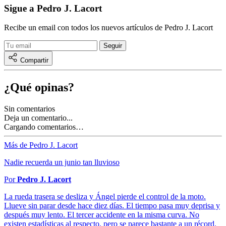
Sigue a Pedro J. Lacort
Recibe un email con todos los nuevos artículos de Pedro J. Lacort
Compartir
¿Qué opinas?
Sin comentarios
Deja un comentario...
Cargando comentarios…
Más de Pedro J. Lacort
Nadie recuerda un junio tan lluvioso
Por
Pedro J. Lacort
La rueda trasera se desliza y Ángel pierde el control de la moto.
Llueve sin parar desde hace diez días. El tiempo pasa muy deprisa y
después muy lento. El tercer accidente en la misma curva. No
existen estadísticas al respecto, pero se parece bastante a un récord.