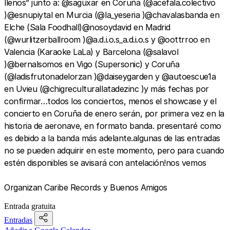
llenos” junto a: @saguxar en Coruña (@acefala.colectivo
)@esnupiytal en Murcia (@la_yeseria )@chavalasbanda en
Elche (Sala Foodhall)@nosoydavid en Madrid
(@wurlitzerballroom )@a.d.i.o.s_a.d.i.o.s y @oottrroo en
Valencia (Karaoke LaLa) y Barcelona (@salavol
)@bernalsomos en Vigo (Supersonic) y Coruña
(@ladisfrutonadelorzan )@daiseygarden y @autoescue1a
en Uvieu (@chigreculturallatadezinc )y más fechas por
confirmar…todos los conciertos, menos el showcase y el
concierto en Coruña de enero serán, por primera vez en la
historia de aeronave, en formato banda. presentaré como
es debido a la banda más adelante.algunas de las entradas
no se pueden adquirir en este momento, pero para cuando
estén disponibles se avisará con antelación!nos vemos
Organizan Caribe Records y Buenos Amigos
Entrada gratuita
Entradas