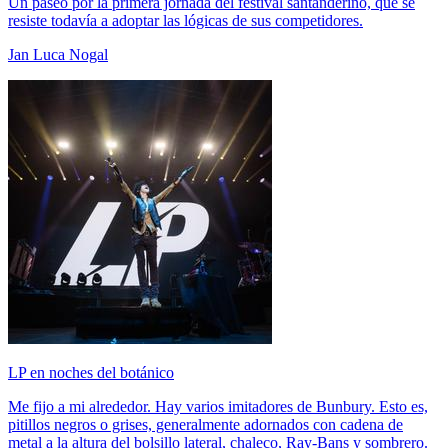
Un paseo por la primera jornada del festival santanderino, que se
resiste todavía a adoptar las lógicas de sus competidores.
Jan Luca Nogal
LP en noches del botánico
Me fijo a mi alrededor. Hay varios imitadores de Bunbury. Esto es,
pitillos negros o grises, generalmente adornados con cadena de
metal a la altura del bolsillo lateral, chaleco, Ray-Bans y sombrero.