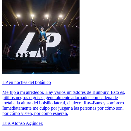
LP en noches del botánico
Me fijo a mi alrededor. Hay varios imitadores de Bunbury. Esto es,
pitillos negros o grises, generalmente adornados con cadena de
metal a la altura del bolsillo lateral, chaleco, Ray-Bans y sombrero.
Inmediatamente me culpo por juzgar a las personas por cómo son,
por cómo visten, por cómo esperan.
Luis Alonso Agúndez