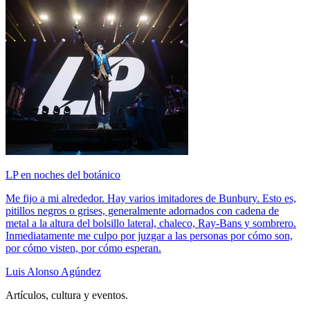
LP en noches del botánico
Me fijo a mi alrededor. Hay varios imitadores de Bunbury. Esto es,
pitillos negros o grises, generalmente adornados con cadena de
metal a la altura del bolsillo lateral, chaleco, Ray-Bans y sombrero.
Inmediatamente me culpo por juzgar a las personas por cómo son,
por cómo visten, por cómo esperan.
Luis Alonso Agúndez
Artículos, cultura y eventos.