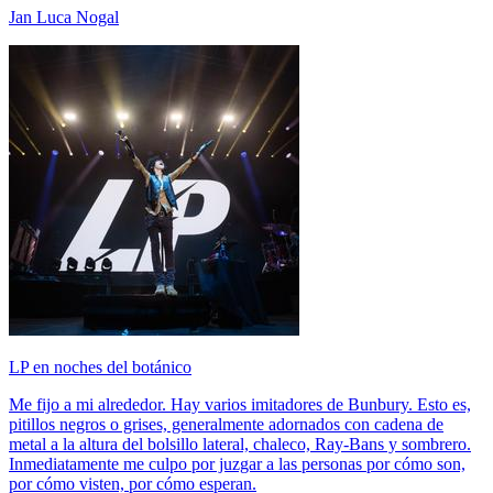
Jan Luca Nogal
LP en noches del botánico
Me fijo a mi alrededor. Hay varios imitadores de Bunbury. Esto es,
pitillos negros o grises, generalmente adornados con cadena de
metal a la altura del bolsillo lateral, chaleco, Ray-Bans y sombrero.
Inmediatamente me culpo por juzgar a las personas por cómo son,
por cómo visten, por cómo esperan.