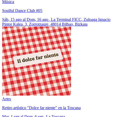
Música
Soulful Dance Club #05
Sáb, 15 ago al Dom, 16 ago
La Terminal FICC, Zuloaga Ignacio
Pintor Kalea, 3, Zorrotzaure, 48014 Bilbao, Bizkaia
Artes
Retiro artístico "Dolce far niente" en la Toscana
Mar, 1 sep al Dom, 6 sep
La Toscana