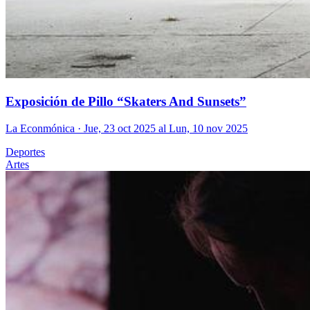
Exposición de Pillo “Skaters And Sunsets”
La Econmónica
· Jue, 23 oct 2025 al Lun, 10 nov 2025
Deportes
Artes