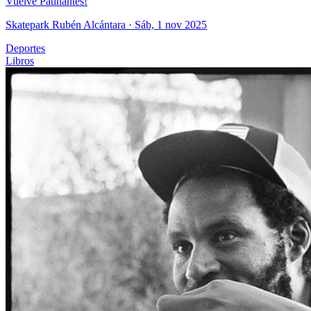
Vuelve Patinantes!
Skatepark Rubén Alcántara
· Sáb, 1 nov 2025
Deportes
Libros