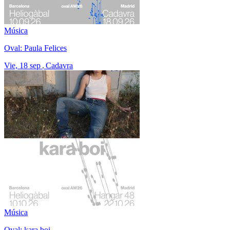
Música
Oval: Paula Felices
Vie, 18 sep
Cadavra
Música
Oval: kara boi