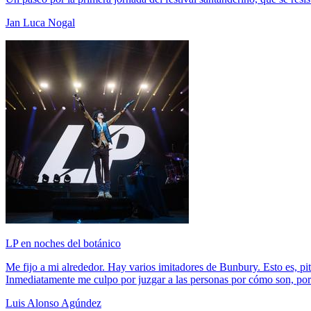
Jan Luca Nogal
LP en noches del botánico
Me fijo a mi alrededor. Hay varios imitadores de Bunbury. Esto es, pit
Inmediatamente me culpo por juzgar a las personas por cómo son, po
Luis Alonso Agúndez