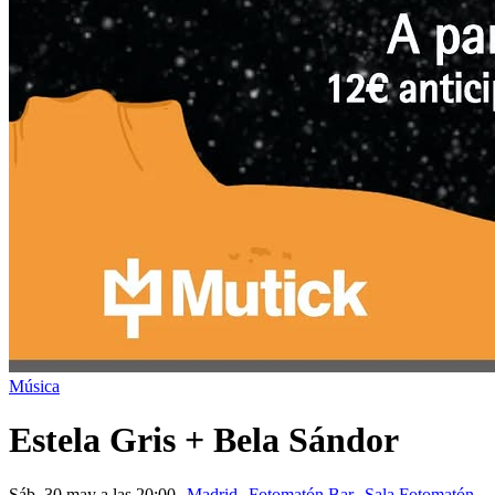
Música
Estela Gris + Bela Sándor
Sáb, 30 may a las 20:00
Madrid
Fotomatón Bar
Sala Fotomatón