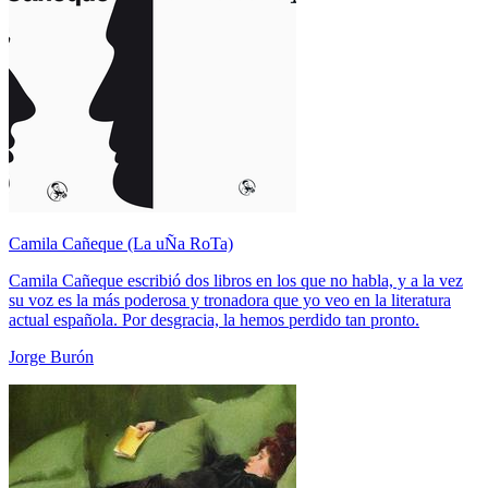
Camila Cañeque (La uÑa RoTa)
Camila Cañeque escribió dos libros en los que no habla, y a la vez
su voz es la más poderosa y tronadora que yo veo en la literatura
actual española. Por desgracia, la hemos perdido tan pronto.
Jorge Burón