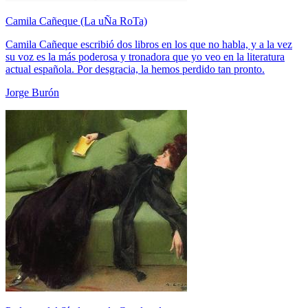
Camila Cañeque (La uÑa RoTa)
Camila Cañeque escribió dos libros en los que no habla, y a la vez
su voz es la más poderosa y tronadora que yo veo en la literatura
actual española. Por desgracia, la hemos perdido tan pronto.
Jorge Burón