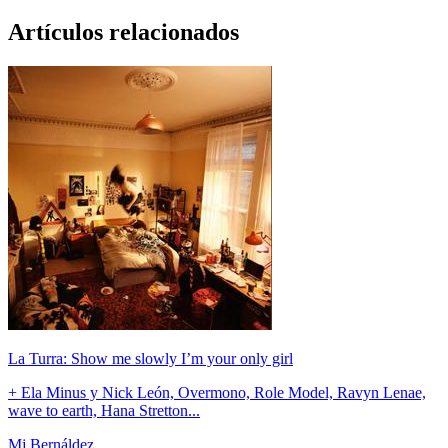
Artículos relacionados
La Turra: Show me slowly I’m your only girl
+ Ela Minus y Nick León, Overmono, Role Model, Ravyn Lenae,
wave to earth, Hana Stretton...
Mj Bernáldez