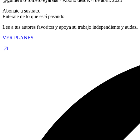
@guillermo-romero-eyaralar
·
Abono desde:
4 de abril, 2025
Abónate a sustrato.
Entérate de lo que está pasando
Lee a tus autores favoritos y apoya su trabajo independiente y audaz.
VER PLANES