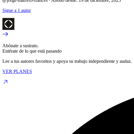
@jorge-marrero-frances
·
Abono desde:
19 de diciembre, 2025
Sigue a 1 autor
Abónate a sustrato.
Entérate de lo que está pasando
Lee a tus autores favoritos y apoya su trabajo independiente y audaz.
VER PLANES