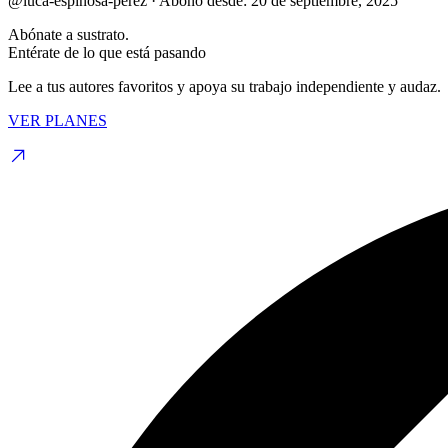
@luca-espinosa-perez
·
Abono desde:
20 de septiembre, 2025
Abónate a sustrato.
Entérate de lo que está pasando
Lee a tus autores favoritos y apoya su trabajo independiente y audaz.
VER PLANES