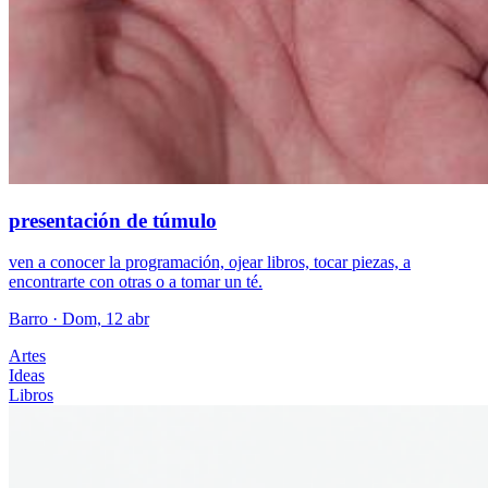
presentación de túmulo
ven a conocer la programación, ojear libros, tocar piezas, a
encontrarte con otras o a tomar un té.
Barro
· Dom, 12 abr
Artes
Ideas
Libros