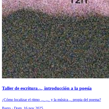
Taller de escritura𓂃 introducción a la poesía
¿Cómo localizar el ritmo 𓂃𓂃 y la música𓂃propia del poema?
Barro
· Dom, 16 nov 2025