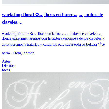
workshop floral ✿𓂃flores en barro𓂃𓂃 nubes de
claveles𓂃
workshop floral・✿𓂃flores en barro𓂃𓂃 nubes de claveles𓂃
dónde experimentaremos con la textura esponjosa de los claveles y
aprenderemos a tratarlos y cuidarlos para sacar toda su belleza ˚˖𓍢ִ໋❀
barro
· Dom, 22 mar
Artes
Diseños
Ideas