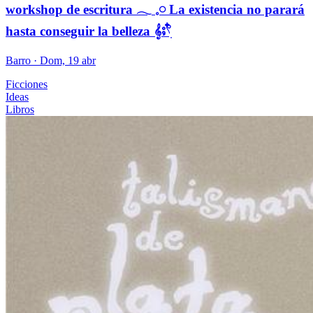
workshop de escritura 𓂃 𓈒𓏸 La existencia no parará
hasta conseguir la belleza 𝄞⨾𓍢ִ໋
Barro
· Dom, 19 abr
Ficciones
Ideas
Libros