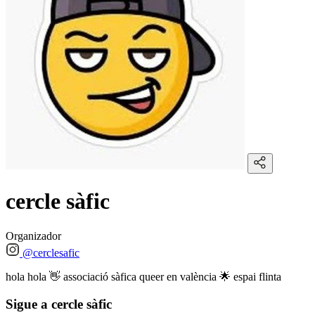
cercle sàfic
Organizador
@cerclesafic
hola hola 👋 associació sàfica queer en valència 🌟 espai flinta
Sigue a cercle sàfic