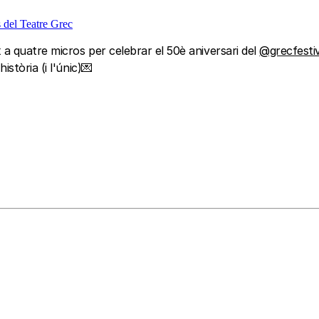
s del Teatre Grec
a quatre micros per celebrar el 50è aniversari del
@grecfesti
stòria (i l'únic)💌