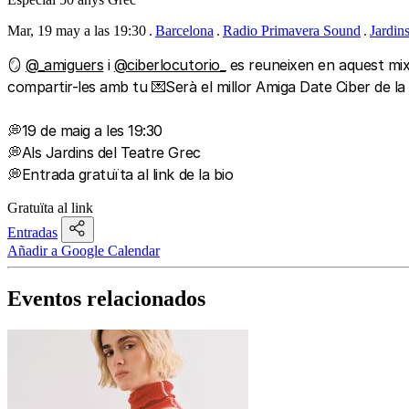
Mar, 19 may a las 19:30
Barcelona
Radio Primavera Sound
Jardin
🪞
@_amiguers
i
@ciberlocutorio_
es reuneixen en aquest mix 
compartir-les amb tu 💌Serà el millor Amiga Date Ciber de la hi
💭19 de maig a les 19:30
💭Als Jardins del Teatre Grec
💭Entrada gratuïta al link de la bio
Gratuïta al link
Entradas
Añadir a Google Calendar
Eventos relacionados