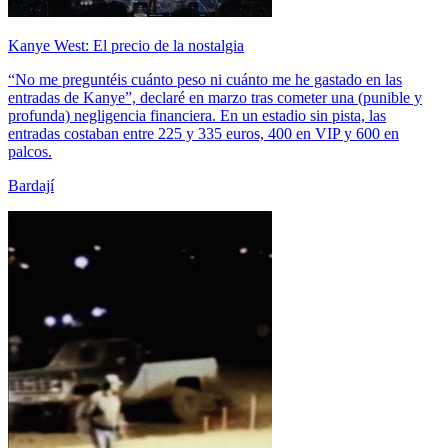
Kanye West: El precio de la nostalgia
“No me preguntéis cuánto peso ni cuánto me he gastado en las
entradas de Kanye”, declaré en marzo tras cometer una (punible y
profunda) negligencia financiera. En un estadio sin pista, las
entradas costaban entre 225 y 335 euros, 400 en VIP y 600 en
palcos.
Bardají