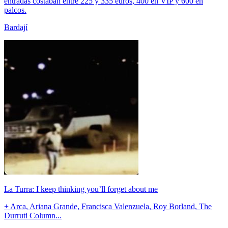
entradas costaban entre 225 y 335 euros, 400 en VIP y 600 en
palcos.
Bardají
La Turra: I keep thinking you’ll forget about me
+ Arca, Ariana Grande, Francisca Valenzuela, Roy Borland, The
Durruti Column...