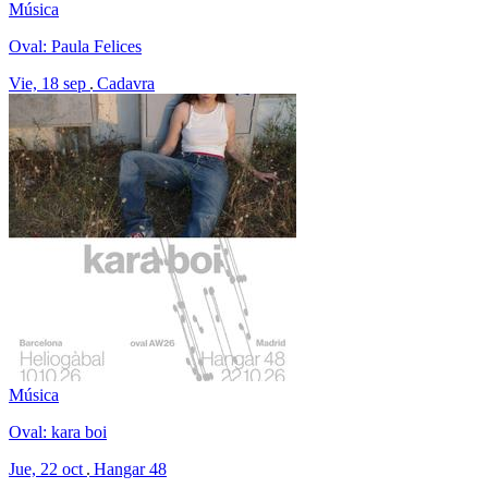
Música
Oval: Paula Felices
Vie, 18 sep
Cadavra
Música
Oval: kara boi
Jue, 22 oct
Hangar 48