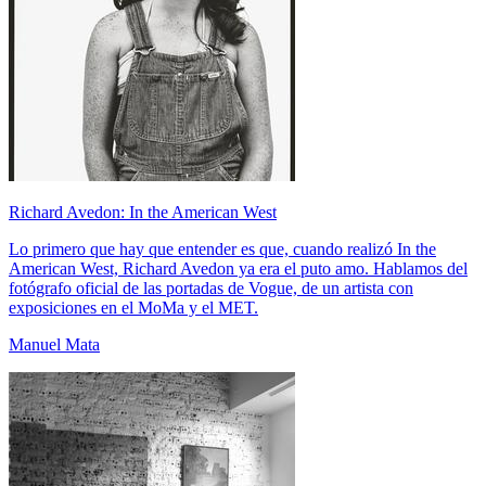
Richard Avedon: In the American West
Lo primero que hay que entender es que, cuando realizó In the
American West, Richard Avedon ya era el puto amo. Hablamos del
fotógrafo oficial de las portadas de Vogue, de un artista con
exposiciones en el MoMa y el MET.
Manuel Mata