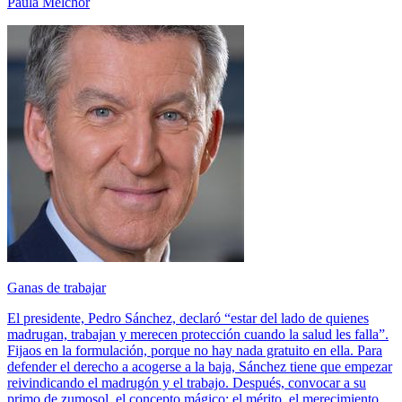
Paula Melchor
Ganas de trabajar
El presidente, Pedro Sánchez, declaró “estar del lado de quienes
madrugan, trabajan y merecen protección cuando la salud les falla”.
Fijaos en la formulación, porque no hay nada gratuito en ella. Para
defender el derecho a acogerse a la baja, Sánchez tiene que empezar
reivindicando el madrugón y el trabajo. Después, convocar a su
primo de zumosol, el concepto mágico: el mérito, el merecimiento.