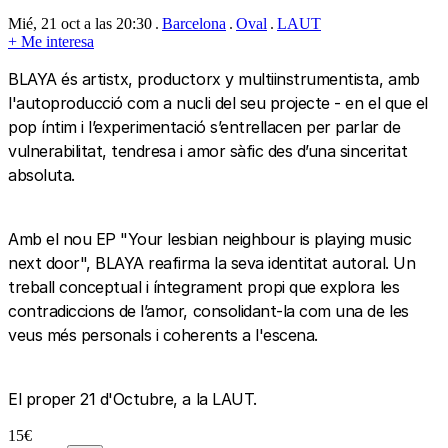
Mié, 21 oct a las 20:30
Barcelona
Oval
LAUT
+
Me interesa
BLAYA és artistx, productorx y multiinstrumentista, amb
l'autoproducció com a nucli del seu projecte - en el que el
pop íntim i l’experimentació s’entrellacen per parlar de
vulnerabilitat, tendresa i amor sàfic des d’una sinceritat
absoluta.
Amb el nou EP "Your lesbian neighbour is playing music
next door", BLAYA reafirma la seva identitat autoral. Un
treball conceptual i íntegrament propi que explora les
contradiccions de l’amor, consolidant-la com una de les
veus més personals i coherents a l'escena.
El proper 21 d'Octubre, a la LAUT.
15€