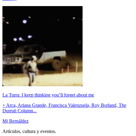
La Turra: I keep thinking you’ll forget about me
+ Arca, Ariana Grande, Francisca Valenzuela, Roy Borland, The
Durruti Column...
Mj Bernáldez
Artículos, cultura y eventos.