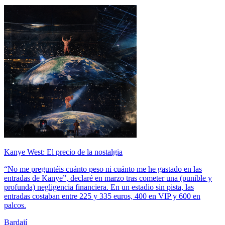
Kanye West: El precio de la nostalgia
“No me preguntéis cuánto peso ni cuánto me he gastado en las
entradas de Kanye”, declaré en marzo tras cometer una (punible y
profunda) negligencia financiera. En un estadio sin pista, las
entradas costaban entre 225 y 335 euros, 400 en VIP y 600 en
palcos.
Bardají