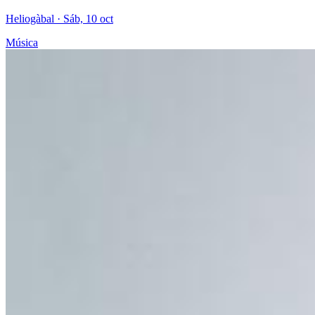
Heliogàbal
· Sáb, 10 oct
Música