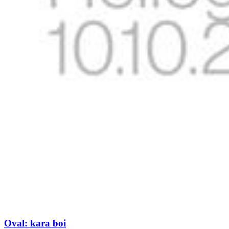
Oval: kara boi