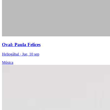
Oval: Paula Felices
Heliogàbal
· Jue, 10 sep
Música