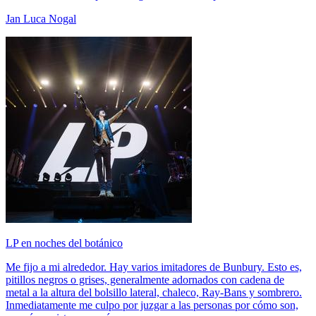
Jan Luca Nogal
LP en noches del botánico
Me fijo a mi alrededor. Hay varios imitadores de Bunbury. Esto es,
pitillos negros o grises, generalmente adornados con cadena de
metal a la altura del bolsillo lateral, chaleco, Ray-Bans y sombrero.
Inmediatamente me culpo por juzgar a las personas por cómo son,