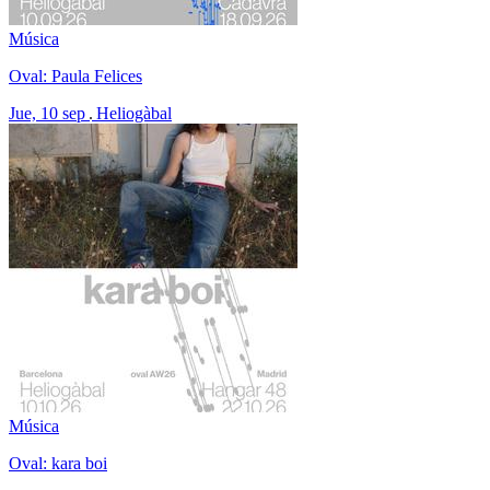
Música
Oval: Paula Felices
Jue, 10 sep
Heliogàbal
Música
Oval: kara boi