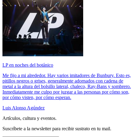
LP en noches del botánico
Me fijo a mi alrededor. Hay varios imitadores de Bunbury. Esto es,
pitillos negros o grises, generalmente adornados con cadena de
metal a la altura del bolsillo lateral, chaleco, Ray-Bans y sombrero.
Inmediatamente me culpo por juzgar a las personas por cómo son,
por cómo visten, por cómo esperan.
Luis Alonso Agúndez
Artículos, cultura y eventos.
Suscríbete a la newsletter para recibir sustrato en tu mail.