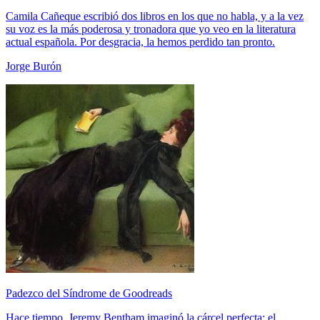
Camila Cañeque escribió dos libros en los que no habla, y a la vez
su voz es la más poderosa y tronadora que yo veo en la literatura
actual española. Por desgracia, la hemos perdido tan pronto.
Jorge Burón
Padezco del Síndrome de Goodreads
Hace tiempo, Jeremy Bentham imaginó la cárcel perfecta: el