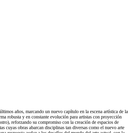
ltimos años, marcando un nuevo capítulo en la escena artística de la
orma robusta y en constante evolución para artistas con proyección
astro), reforzando su compromiso con la creación de espacios de
tas cuyas obras abarcan disciplinas tan diversas como el nuevo arte
 una respuesta audaz a los desafíos del mundo del arte actual, con la