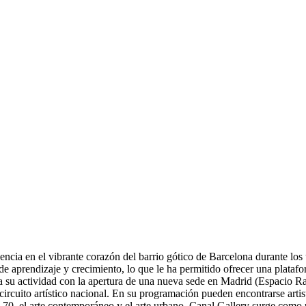
ia en el vibrante corazón del barrio gótico de Barcelona durante los ú
de aprendizaje y crecimiento, lo que le ha permitido ofrecer una plataf
a su actividad con la apertura de una nueva sede en Madrid (Espacio R
ircuito artístico nacional. En su programación pueden encontrarse artis
0 y 70, el arte contemporáneo y el arte urbano. Canal Gallery surge como