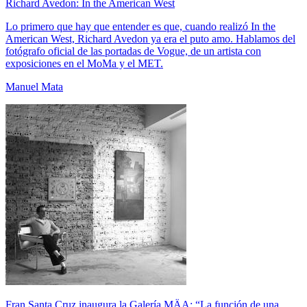
Richard Avedon: In the American West
Lo primero que hay que entender es que, cuando realizó In the
American West, Richard Avedon ya era el puto amo. Hablamos del
fotógrafo oficial de las portadas de Vogue, de un artista con
exposiciones en el MoMa y el MET.
Manuel Mata
Fran Santa Cruz inaugura la Galería MÄA: “La función de una