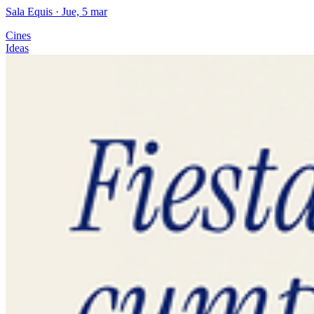
Sala Equis
· Jue, 5 mar
Cines
Ideas