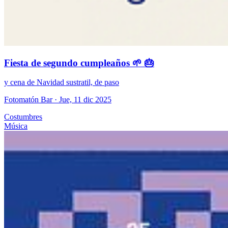
Fiesta de segundo cumpleaños 🌱 🎂
y cena de Navidad sustratil, de paso
Fotomatón Bar
· Jue, 11 dic 2025
Costumbres
Música