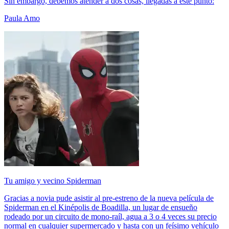
Sin embargo, debemos atender a dos cosas, llegadas a este punto:
Paula Amo
Tu amigo y vecino Spiderman
Gracias a novia pude asistir al pre-estreno de la nueva película de
Spiderman en el Kinépolis de Boadilla, un lugar de ensueño
rodeado por un circuito de mono-raíl, agua a 3 o 4 veces su precio
normal en cualquier supermercado y hasta con un feísimo vehículo