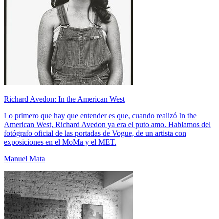
Richard Avedon: In the American West
Lo primero que hay que entender es que, cuando realizó In the
American West, Richard Avedon ya era el puto amo. Hablamos del
fotógrafo oficial de las portadas de Vogue, de un artista con
exposiciones en el MoMa y el MET.
Manuel Mata