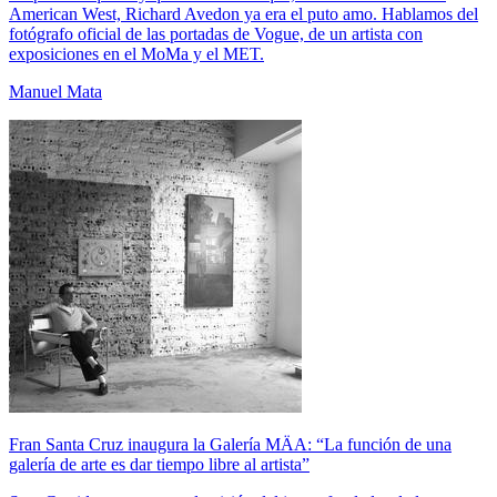
American West, Richard Avedon ya era el puto amo. Hablamos del
fotógrafo oficial de las portadas de Vogue, de un artista con
exposiciones en el MoMa y el MET.
Manuel Mata
Fran Santa Cruz inaugura la Galería MÄA: “La función de una
galería de arte es dar tiempo libre al artista”