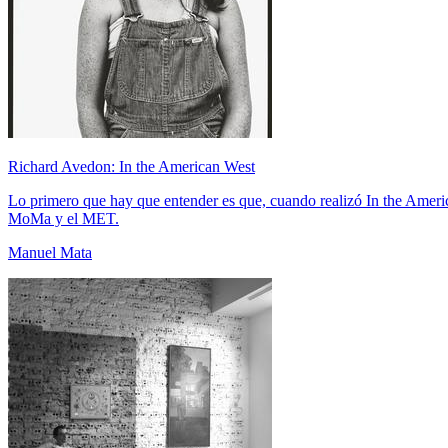
Richard Avedon: In the American West
Lo primero que hay que entender es que, cuando realizó In the Americ
MoMa y el MET.
Manuel Mata