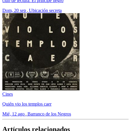
club de lectura: El príncipe negro
Dom, 20 sep
Ubicación secreta
Cines
Quién vio los templos caer
Mié, 12 ago
Barranco de los Negros
Artículos relacionados