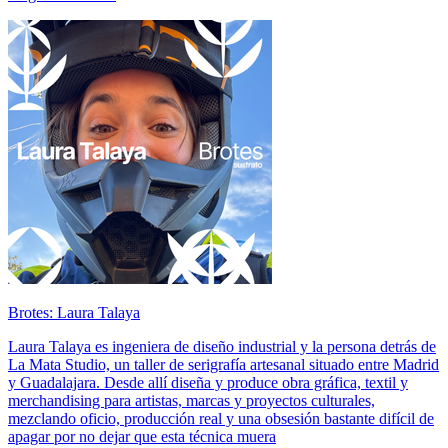
Brotes: Laura Talaya
Laura Talaya es ingeniera de diseño industrial y la persona detrás de
La Mata Studio, un taller de serigrafía artesanal situado entre Madrid
y Guadalajara. Desde allí diseña y produce obra gráfica, textil y
merchandising para artistas, marcas y proyectos culturales,
mezclando oficio, producción real y una obsesión bastante difícil de
apagar por no dejar que esta técnica muera