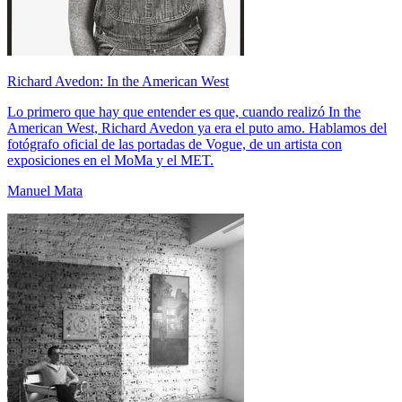
Richard Avedon: In the American West
Lo primero que hay que entender es que, cuando realizó In the
American West, Richard Avedon ya era el puto amo. Hablamos del
fotógrafo oficial de las portadas de Vogue, de un artista con
exposiciones en el MoMa y el MET.
Manuel Mata