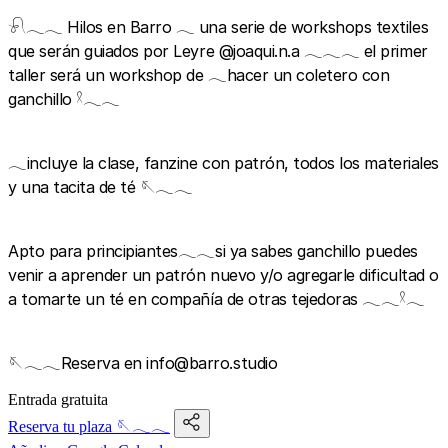
𓍯𓂃𓂃 Hilos en Barro 𓂃 una serie de workshops textiles
que serán guiados por Leyre @joaqui.n.a 𓂃𓂃𓂃 el primer
taller será un workshop de 𓂃hacer un coletero con
ganchillo 𓍲𓂃𓂃
𓂃incluye la clase, fanzine con patrón, todos los materiales
y una tacita de té 🪡𓂃𓂃
Apto para principiantes𓂃𓂃si ya sabes ganchillo puedes
venir a aprender un patrón nuevo y/o agregarle dificultad o
a tomarte un té en compañía de otras tejedoras 𓂃𓂃𓍲𓂃
🪡𓂃𓂃Reserva en info@barro.studio
Entrada gratuita
Reserva tu plaza 🪡𓂃𓂃