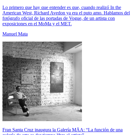
Lo primero que hay que entender es que, cuando realizó In the
American West, Richard Avedon ya era el puto amo. Hablamos del
fotógrafo oficial de las portadas de Vogue, de un artista con
exposiciones en el MoMa y el MET.
Manuel Mata
Fran Santa Cruz inaugura la Galería MÄA: “La función de una