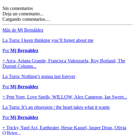
Sin comentarios
Deja un comentario...
Cargando comentarios…
Más de Mj Bernáldez
La Turra: I keep thinking you’ll forget about me
Por
Mj Bernáldez
+ Arca, Ariana Grande, Francisca Valenzuela, Roy Borland, The
Durruti Column...
La Turra: Nothing’s gonna last forever
Por
Mj Bernáldez
+ Pete Yorn, Love Spells, WILLOW, Alex Cameron, Ian Sweet...
La Turra: It’s an obsession / the heart takes what it wants
Por
Mj Bernáldez
+ Tricky, Yard Act, Eartheater, Hesse Kassel, Jasper Dean, Olivia
O'Brien...