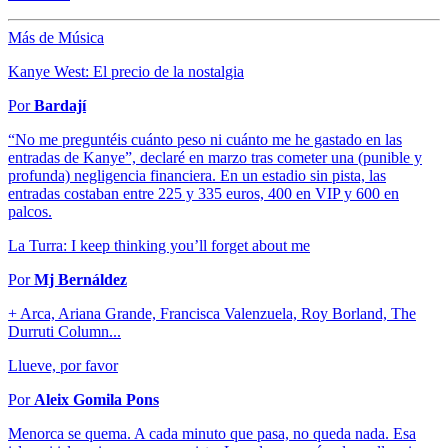
Más de Música
Kanye West: El precio de la nostalgia
Por
Bardají
“No me preguntéis cuánto peso ni cuánto me he gastado en las
entradas de Kanye”, declaré en marzo tras cometer una (punible y
profunda) negligencia financiera. En un estadio sin pista, las
entradas costaban entre 225 y 335 euros, 400 en VIP y 600 en
palcos.
La Turra: I keep thinking you’ll forget about me
Por
Mj Bernáldez
+ Arca, Ariana Grande, Francisca Valenzuela, Roy Borland, The
Durruti Column...
Llueve, por favor
Por
Aleix Gomila Pons
Menorca se quema. A cada minuto que pasa, no queda nada. Esa