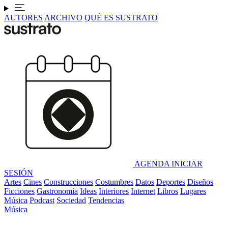
AUTORES
ARCHIVO
QUÉ ES SUSTRATO
AGENDA
INICIAR
SESIÓN
Artes
Cines
Construcciones
Costumbres
Datos
Deportes
Diseños
Ficciones
Gastronomía
Ideas
Interiores
Internet
Libros
Lugares
Música
Podcast
Sociedad
Tendencias
Música